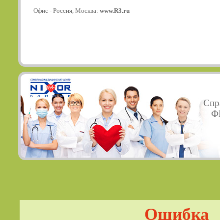
Офис - Россия, Москва:
www.R3.ru
Спр
ФГ
Ошибка