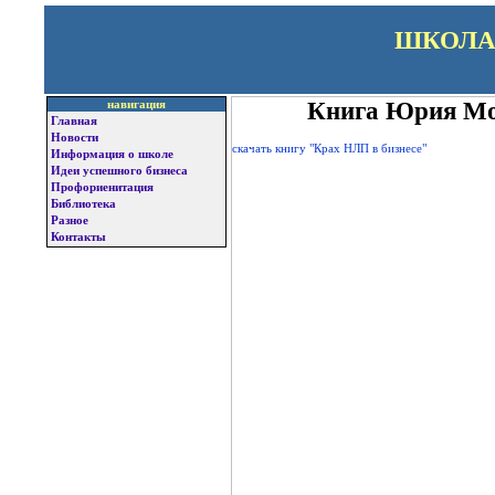
ШКОЛА
Книга Юрия Мо
навигация
Главная
Новости
скачать книгу "Крах НЛП в бизнесе"
Информация о школе
Идеи успешного бизнеса
Профориенитация
Библиотека
Разное
Контакты