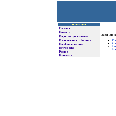
навигация
Главная
Новости
Здесь Вы н
Информация о школе
Идеи успешного бизнеса
Кни
Кн
Профориенитация
Кн
Библиотека
Кн
Разное
Контакты