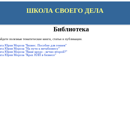
ШКОЛА СВОЕГО ДЕЛА
Библиотека
айдете полезные тематические книги, статьи и публикации.
га Юрия Мороза "Бизнес. Пособие для гениев"
ига Юрия Мороза "На пути к метабизнесу"
ига Юрия Мороза "Ваше кредо - вечно второй?"
ига Юрия Мороза "Крах НЛП в бизнесе"